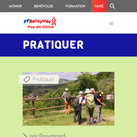
MONGR
BÉNÉVOLES
FORMATION
FAIRE
UN
DON
PRATIQUER
Pratiquer
par
Praymond